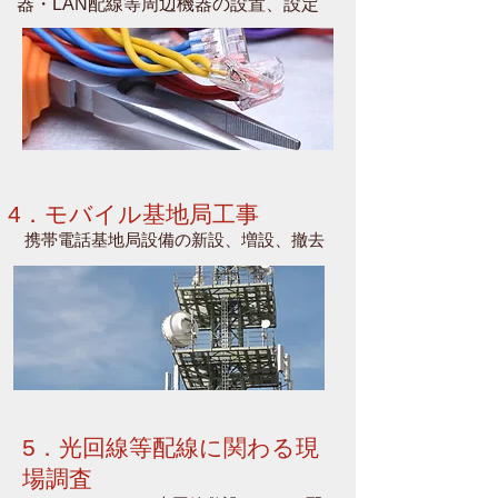
器・LAN配線等周辺機器の設置、設定
4．モバイル基地局工事
携帯電話基地局設備の新設、増設、撤去
5．
光回線等配線に関わる現
場調査